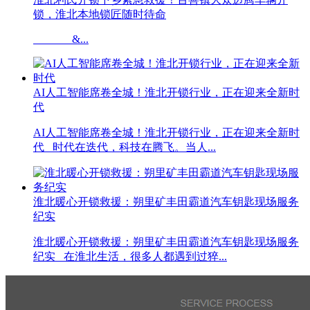
锁，淮北本地锁匠随时待命
&...
AI人工智能席卷全城！淮北开锁行业，正在迎来全新时
代
AI人工智能席卷全城！淮北开锁行业，正在迎来全新时
代 时代在迭代，科技在腾飞。当人...
淮北暖心开锁救援：朔里矿丰田霸道汽车钥匙现场服务
纪实
淮北暖心开锁救援：朔里矿丰田霸道汽车钥匙现场服务
纪实 在淮北生活，很多人都遇到过猝...