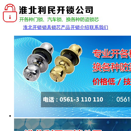
淮北开锁
锁具锁芯产品
开锁介绍
联系我们