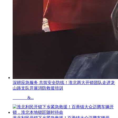
​​​​​​​深耕应急服务 共筑安全防线！淮北两大开锁团队走进龙
山路支队开展消防救援培训
&...
淮北利民开锁下乡紧急救援！百善镇大众迈腾车辆开