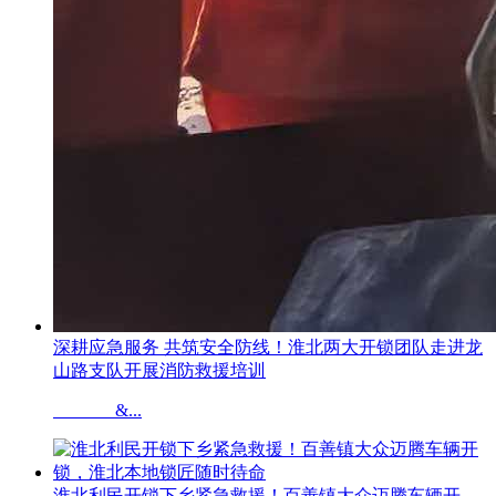
​​​​​​​深耕应急服务 共筑安全防线！淮北两大开锁团队走进龙
山路支队开展消防救援培训
&...
淮北利民开锁下乡紧急救援！百善镇大众迈腾车辆开