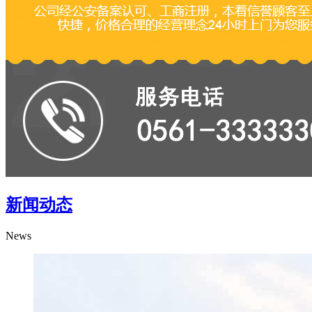
新闻动态
News