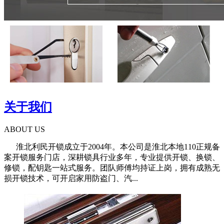
关于我们
ABOUT US
淮北利民开锁成立于2004年。本公司是淮北本地110正规备
案开锁服务门店，深耕锁具行业多年，专业提供开锁、换锁、
修锁，配钥匙一站式服务。团队师傅均持证上岗，拥有成熟无
损开锁技术，可开启家用防盗门、汽...