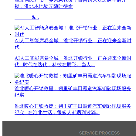
锁，淮北本地锁匠随时待命
&...
AI人工智能席卷全城！淮北开锁行业，正在迎来全新时
代
AI人工智能席卷全城！淮北开锁行业，正在迎来全新时
代 时代在迭代，科技在腾飞。当人...
淮北暖心开锁救援：朔里矿丰田霸道汽车钥匙现场服务
纪实
淮北暖心开锁救援：朔里矿丰田霸道汽车钥匙现场服务
纪实 在淮北生活，很多人都遇到过猝...