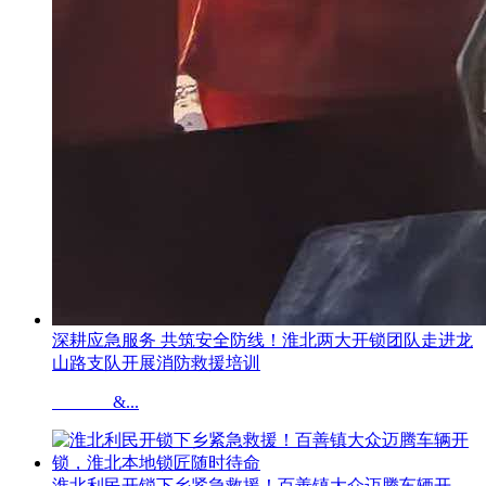
​​​​​​​深耕应急服务 共筑安全防线！淮北两大开锁团队走进龙
山路支队开展消防救援培训
&...
淮北利民开锁下乡紧急救援！百善镇大众迈腾车辆开