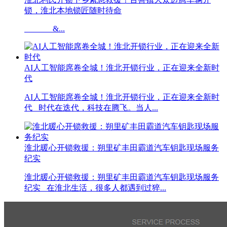
锁，淮北本地锁匠随时待命
&...
AI人工智能席卷全城！淮北开锁行业，正在迎来全新时
代
AI人工智能席卷全城！淮北开锁行业，正在迎来全新时
代 时代在迭代，科技在腾飞。当人...
淮北暖心开锁救援：朔里矿丰田霸道汽车钥匙现场服务
纪实
淮北暖心开锁救援：朔里矿丰田霸道汽车钥匙现场服务
纪实 在淮北生活，很多人都遇到过猝...