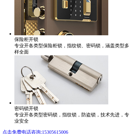
保险柜开锁
专业开各类型保险柜锁，指纹锁、密码锁，涵盖类型多
样全面
密码锁开锁
专业开各类型密码锁，指纹锁，防盗锁，技术先进，专
业安全
点击免费电话咨询:15305615006